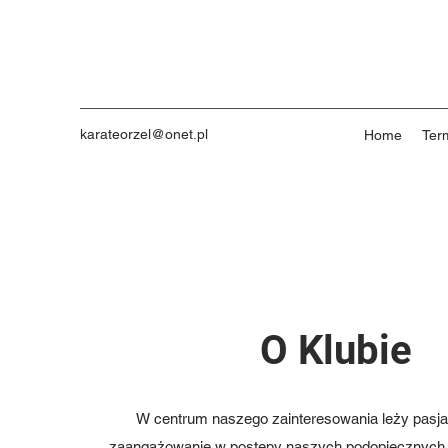
karateorzel@onet.pl
Home
Ter
O Klubie
W centrum naszego zainteresowania leży pasja d
zaangażowanie w postępy naszych podopiecznych. 