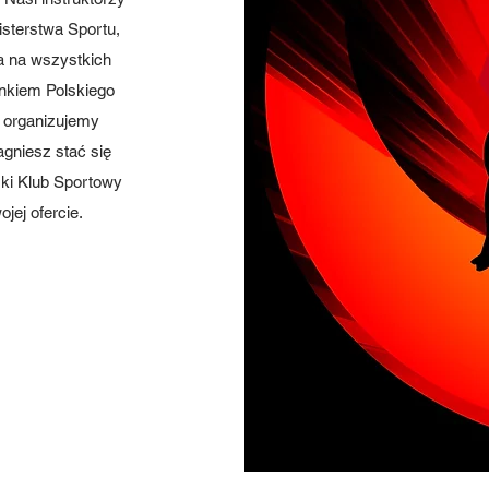
isterstwa Sportu,
a na wszystkich
onkiem Polskiego
 organizujemy
agniesz stać się
ski Klub Sportowy
jej ofercie.