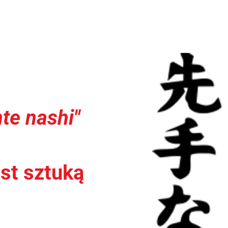
nte nashi"
est sztuką