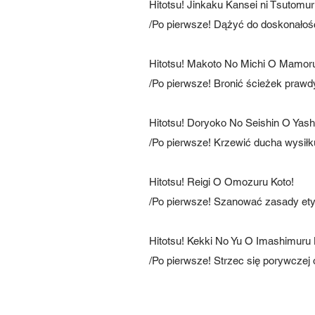
Hitotsu! Jinkaku Kansei ni Tsutom
/Po pierwsze! Dążyć do doskonałośc
Hitotsu! Makoto No Michi O Mamo
/Po pierwsze! Bronić ścieżek prawdy
Hitotsu! Doryoko No Seishin O Ya
/Po pierwsze! Krzewić ducha wysiłk
Hitotsu! Reigi O Omozuru Koto!
/Po pierwsze! Szanować zasady etyk
Hitotsu! Kekki No Yu O Imashimur
/Po pierwsze! Strzec się porywczej 