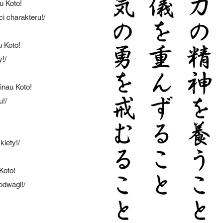
uru Koto!
i charakteru!/
ru Koto!
!/
shinau Koto!
u!/
iety!/
u Koto!
odwagi!/